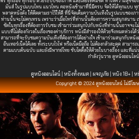
ฟรี ทุกเรื่อง ทุกรอบ ด้วยระบบของภาพ และเสียงที่คมชัด ทำให้ความสุขของท่
มันส์ ในรูปแบบไหน แนวไหน คอหนังเข้ามาที่นี่มีครบ จัดให้ได้ทุกแบบ ทุกสไ
พลาดหนังดัง ให้ติดตามเราไว้ให้ดี ที่นี่จัดเต็มความบันเทิงในรูปแบบขอ
ท่านนั้นจะไม่ตกเทรน เพราะว่าเมื่อไหร่ที่ท่านนั้นต้องการความสนุกสนาน เ
ชัดในทุกเรื่องที่ต้องการรับชม เข้ามาร่วมสนุกไปกับหนังที่ท่านนั้นอาจจะไ
แบบที่ไม่ต้องกังวลในเรื่องของค่าบริการ หนังมีสำรองให้ด้วยจึงหมดห่วงได
สามารถที่จะรับชมความบันเทิงที่ต้องการได้อย่างใจ เข้ามาร่วมสนุกกับหนังดัง
อินเทอร์เน็ตได้เลย ทั้งระบบไวไฟ หรือเน็ตมือถือ ไม่ต้องกลัวสะดุด สามา
ตามแบบต้นฉบับ และยังมีพากย์ไทย ซับไตติ้ลให้ด้วยในบางเรื่อง และที่แน่
กำลังวุ่นวาย ดูหนังออนไลน
ดูหนังออนไลน์
หนังทั้งหมด
ผจญภัย
หนัง 18+
หน
|
|
|
|
Copyright © 2024 ดูหนังออนไลน์ ไม่มีโฆษ