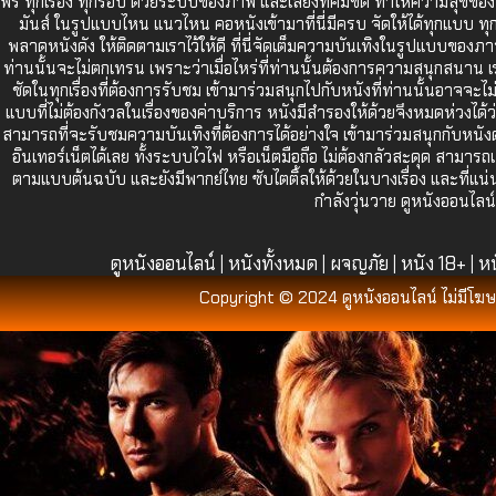
ฟรี ทุกเรื่อง ทุกรอบ ด้วยระบบของภาพ และเสียงที่คมชัด ทำให้ความสุขของท่
มันส์ ในรูปแบบไหน แนวไหน คอหนังเข้ามาที่นี่มีครบ จัดให้ได้ทุกแบบ ทุกสไ
พลาดหนังดัง ให้ติดตามเราไว้ให้ดี ที่นี่จัดเต็มความบันเทิงในรูปแบบขอ
ท่านนั้นจะไม่ตกเทรน เพราะว่าเมื่อไหร่ที่ท่านนั้นต้องการความสนุกสนาน เ
ชัดในทุกเรื่องที่ต้องการรับชม เข้ามาร่วมสนุกไปกับหนังที่ท่านนั้นอาจจะไ
แบบที่ไม่ต้องกังวลในเรื่องของค่าบริการ หนังมีสำรองให้ด้วยจึงหมดห่วงได
สามารถที่จะรับชมความบันเทิงที่ต้องการได้อย่างใจ เข้ามาร่วมสนุกกับหนังดัง
อินเทอร์เน็ตได้เลย ทั้งระบบไวไฟ หรือเน็ตมือถือ ไม่ต้องกลัวสะดุด สามา
ตามแบบต้นฉบับ และยังมีพากย์ไทย ซับไตติ้ลให้ด้วยในบางเรื่อง และที่แน่
กำลังวุ่นวาย ดูหนังออนไลน
ดูหนังออนไลน์
หนังทั้งหมด
ผจญภัย
หนัง 18+
หน
|
|
|
|
Copyright © 2024 ดูหนังออนไลน์ ไม่มีโฆษ